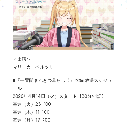
＜出演＞
マリーカ・ベルツリー
■『⼀畳間まんきつ暮らし︕』本編 放送スケジュ
ール
2026年4⽉14⽇（⽕）スタート【30分×1話】
毎週（⽕）23︓00
毎週（⽊）11︓00
毎週（⽉）17︓00