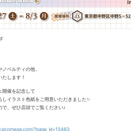
F
」
やノベルティの他、
いたします！
ェ開催を記念して
ろしイラスト色紙をご用意いただきました✨
ので、ぜひ店頭でご覧ください♪
w.gcomega.com/?page_id=13483