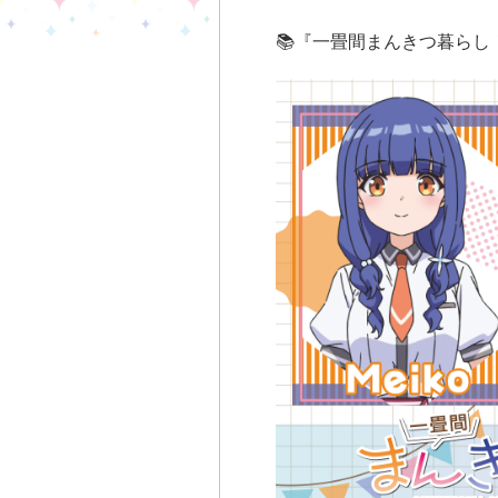
📚『一畳間まんきつ暮らし